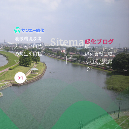
Sitemap
地域環境を考
緑化ブログ
え、人と自然
の共生を目指
緑化貢献に取
す
り組んだ記録
です