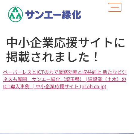
中小企業応援サイトに
掲載されました！
ペーパーレスとICTの力で業務効率と収益向上 新たなビジ
ネスも展開 サンエー緑化（埼玉県） | 建設業（土木）の
ICT導入事例 │中小企業応援サイト (ricoh.co.jp)